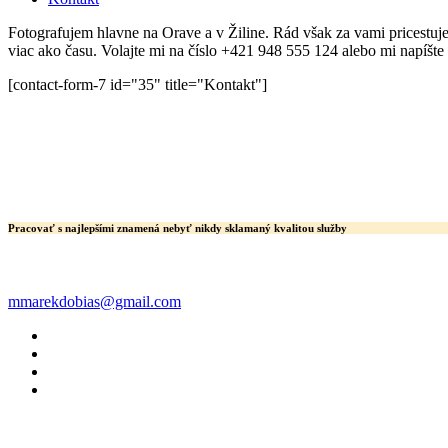
Fotografujem hlavne na Orave a v Žiline. Rád však za vami pricestuj
viac ako času. Volajte mi na číslo
+421 948 555 124 alebo mi napíšt
[contact-form-7 id="35" title="Kontakt"]
Pracovať s najlepšími znamená nebyť nikdy sklamaný kvalitou služby
mmarekdobias@gmail.com