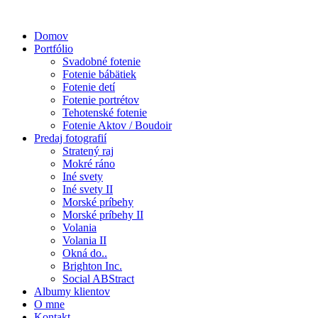
Domov
Portfólio
Svadobné fotenie
Fotenie bábätiek
Fotenie detí
Fotenie portrétov
Tehotenské fotenie
Fotenie Aktov / Boudoir
Predaj fotografií
Stratený raj
Mokré ráno
Iné svety
Iné svety II
Morské príbehy
Morské príbehy II
Volania
Volania II
Okná do..
Brighton Inc.
Social ABStract
Albumy klientov
O mne
Kontakt