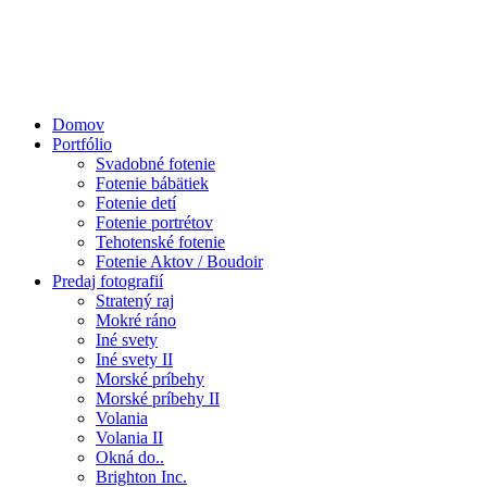
Domov
Portfólio
Svadobné fotenie
Fotenie bábätiek
Fotenie detí
Fotenie portrétov
Tehotenské fotenie
Fotenie Aktov / Boudoir
Predaj fotografií
Stratený raj
Mokré ráno
Iné svety
Iné svety II
Morské príbehy
Morské príbehy II
Volania
Volania II
Okná do..
Brighton Inc.