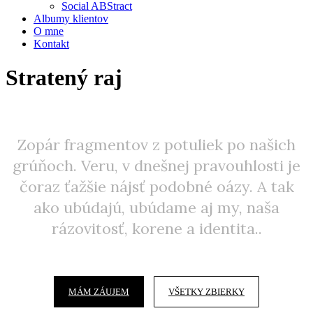
Social ABStract
Albumy klientov
O mne
Kontakt
Stratený raj
Zopár fragmentov z potuliek po našich
grúňoch. Veru, v dnešnej pravouhlosti je
čoraz ťažšie nájsť podobné oázy. A tak
ako ubúdajú, ubúdame aj my, naša
rázovitosť, korene a identita..
MÁM ZÁUJEM
VŠETKY ZBIERKY